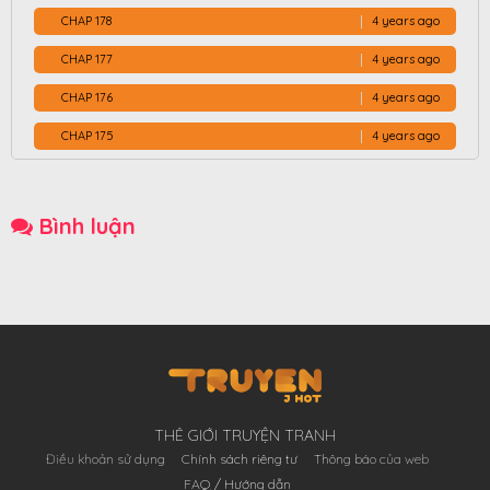
CHAP 178
4 years ago
CHAP 177
4 years ago
CHAP 176
4 years ago
CHAP 175
4 years ago
CHAP 174
4 years ago
CHAP 173
4 years ago
Bình luận
CHAP 172
4 years ago
CHAP 171
4 years ago
CHAP 170
4 years ago
CHAP 169
4 years ago
CHAP 168
4 years ago
THÊ GIỚI TRUYỆN TRANH
CHAP 167
4 years ago
Điều khoản sử dụng
Chính sách riêng tư
Thông báo của web
CHAP 166
4 years ago
FAQ / Hướng dẫn