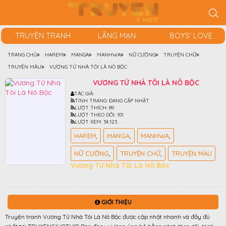
TRUYỆN TRANH
LÃNG MẠN
BOYS' LOVE
TRANG CHỦ
HAREM
MANGA
MANHWA
NỮ CƯỜNG
TRUYỆN CHỮ
TRUYỆN MÀU
VƯƠNG TỬ NHÀ TÔI LÀ NÔ BỘC
VƯƠNG TỬ NHÀ TÔI LÀ NÔ BỘC
TÁC GIẢ:
TÌNH TRẠNG:
ĐANG CẬP NHẬT
LƯỢT THÍCH:
89
LƯỢT THEO DÕI:
101
LƯỢT XEM:
34.123
HAREM
MANGA
MANHWA
NỮ CƯỜNG
TRUYỆN CHỮ
TRUYỆN MÀU
Vương Tử Nhà Tôi Là Nô Bộc
GIỚI THIỆU
Truyện tranh Vương Tử Nhà Tôi Là Nô Bộc được cập nhật nhanh và đầy đủ