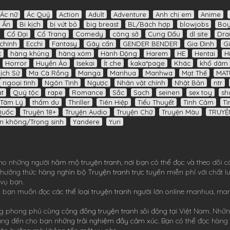
Ác nữ
Ác Quỷ
Action
Adult
Adventure
Anh chị em
Anime
í Ẩn
Bi kịch
bị vứt bỏ
big breast
BL/Bách hợp
blowjobs
Boy
Cổ Đại
Cổ Trang
Comedy
công sở
Cung Đấu
dl site
Dr
chính
Ecchi
Fantasy
Gây cấn
GENDER BENDER
Gia Đình
Gi
c
hàng khủng
hàng xóm
Hành Động
Harem
HE
Hentai
H
Horror
Huyền Ảo
Isekai
Ít che
kaka*page
Khác
khổ dâm
Lịch Sử
Ma Cà Rồng
Manga
Manhua
Manhwa
Mạt Thế
MAT
ngoại tình
Ngôn Tình
Ngược
Nhân vật chính
Nhật Bản
ntr
t
Quý tộc
rape
Romance
Sắc
Sạch
seinen
sex toy
sh
Tâm Lý
thẩm du
Thriller
Tiên Hiệp
Tiểu Thuyết
Tình Cảm
Tì
Quốc
Truyện 18+
Truyện Audio
Truyện Chữ
Truyện Màu
TRUYỆ
n không/Trọng sinh
Yandere
Yuri
ho những người hâm mộ truyện tranh, nơi bạn có thể đọc và theo dõi c
ể thưởng thức hàng nghìn bộ
Truyện tranh
trực tuyến miễn phí với chất 
 vụ bạn.
 bạn muốn đọc các thể loại truyện tranh người lớn online
manhua
,
ma
 phong phú cùng cộng đồng truyện tranh sôi động tại Việt Nam. Nhữn
ang đến cho bạn những trải nghiệm đầy cảm xúc. Bạn có thể đọc hàng