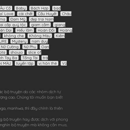
Âu Cổ
Baby
Bách Hợp
bad
s' Love
cái chết
Cấu Huyết
Châu
ama
Đam Mỹ
đẹp trai Nam
ai cấp quý tộc
giam cầm
giang
iện Đại
Hiểu lầm
Hoán Đổi
Hoàng
không che
Không Màu
Kiếm
URE
Mystery
nam duy
Nữ Cường
Nữ Phụ
Oan
ota
shoujo
slice of
nh Tay Ba
Tổng Tài
trà
N MÀU
tuyển tập
vị hôn thê
Vũ
ác bộ truyện do các nhóm dịch tự
lượng cao. Chúng tôi muốn bạn biết
nga
,
manhwa
, thì đây chính là thiên
g bộ truyện hay được dịch với phong
 nghìn bộ truyện mà không cần mua,