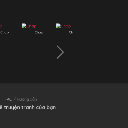
Chap
Chap
Chap
Chap
FAQ / Hướng dẫn
ê truyện tranh của bạn