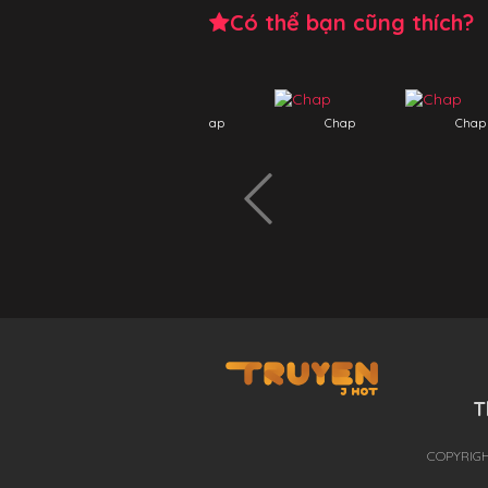
Có thể bạn cũng thích?
Chap
Chap
Chap
C
T
THÊ GIỚI TRUYỆN TRANH
COPYRIGH