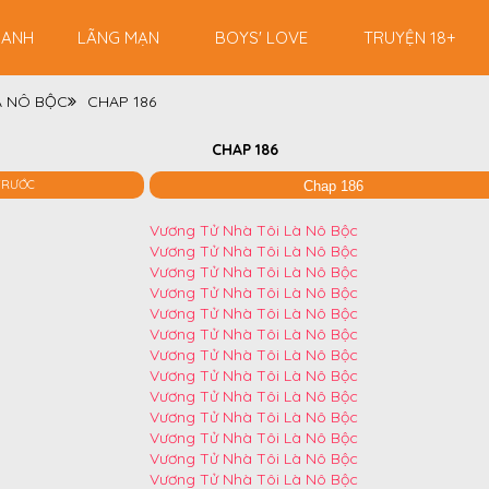
RANH
LÃNG MẠN
BOYS' LOVE
TRUYỆN 18+
À NÔ BỘC
CHAP 186
CHAP 186
TRƯỚC