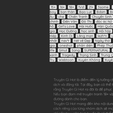
15+
16+
18+
1Vs1
21+
3some
boy
bạn thân
Bạo Lực
Bdsm
B
Âu
che
Chiến Tranh
Chuyển Sinh
chính
Điền Văn
Đô Thị
độc ác Nữ 
hồ
Girl's Love
Hài Hước
Hàn Quố
gia
Học Đường
học sinh
Hồi hộp
Hiệp
Kinh Dị
Lãng mạn
lezh*n
nhất
nav*r
nét vẽ Đẹp
Ngây thơ
gia
oneshot
phản diện
Phép Thuậ
life
Smut
Sủng
SUPERNATURAL
xanh
Tragedy
Trọng Sinh
Trung 
Trụ
Webtoon
Xuyên Không
Xuyê
Truyện Gì Hot
là điểm đến lý tưởng c
dịch và đăng tải. Tại đây, bạn có th
rằng
Truyện Gì Hot
ra đời là để phục
Nếu bạn đam mê
truyện tranh 18+
và
đường dành cho bạn.
Truyện Gì Hot
mang đến kho nội dung
cách riêng của từng nhóm dịch sẽ m