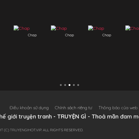
hap
Chap
Chap
Chap
Điều khoản sử dụng
Chính sách riêng tư
Thông báo của web
hế giới truyện tranh - TRUYỆN GÌ - Thoả mãn đam m
T (C) TRUYENGIHOT.VIP. ALL RIGHTS RESERVED.