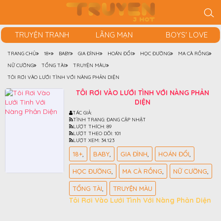
TRUYỆN TRANH
LÃNG MẠN
BOYS' LOVE
TRANG CHỦ
18+
BABY
GIA ĐÌNH
HOÁN ĐỔI
HỌC ĐƯỜNG
MA CÀ RỒNG
NỮ CƯỜNG
TỔNG TÀI
TRUYỆN MÀU
TÔI RƠI VÀO LƯỚI TÌNH VỚI NÀNG PHẢN DIỆN
TÔI RƠI VÀO LƯỚI TÌNH VỚI NÀNG PHẢN
DIỆN
TÁC GIẢ:
TÌNH TRẠNG:
ĐANG CẬP NHẬT
LƯỢT THÍCH:
89
LƯỢT THEO DÕI:
101
LƯỢT XEM:
34.123
18+
BABY
GIA ĐÌNH
HOÁN ĐỔI
HỌC ĐƯỜNG
MA CÀ RỒNG
NỮ CƯỜNG
TỔNG TÀI
TRUYỆN MÀU
Tôi Rơi Vào Lưới Tình Với Nàng Phản Diện