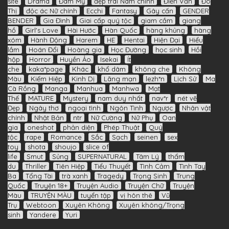
site
Drama
Đam Mỹ
đẹp trai Nam chính
Điền Văn
Đô
Thị
độc ác Nữ chính
Ecchi
Fantasy
Gây cấn
GENDER
BENDER
Gia Đình
Giai cấp quý tộc
giam cầm
giang
hồ
Girl's Love
Hài Hước
Hàn Quốc
hàng khủng
hàng
xóm
Hành Động
Harem
HE
Hentai
Hiện Đại
Hiểu
lầm
Hoán Đổi
Hoàng gia
Học Đường
học sinh
Hồi
hộp
Horror
Huyền Ảo
Isekai
Ít
che
kaka*page
Khác
khổ dâm
không che
Không
Màu
Kiếm Hiệp
Kinh Dị
Lãng mạn
lezh*n
Lịch Sử
Ma
Cà Rồng
Manga
Manhua
Manhwa
Mạt
Thế
MATURE
Mystery
nam duy nhất
nav*r
nét vẽ
Đẹp
Ngây thơ
ngoại tình
Ngôn Tình
Ngược
Nhân vật
chính
Nhật Bản
ntr
Nữ Cường
Nữ Phụ
Oan
gia
oneshot
phản diện
Phép Thuật
Quý
tộc
rape
Romance
Sắc
Sạch
seinen
sex
toy
shota
shoujo
slice of
life
Smut
Sủng
SUPERNATURAL
Tâm Lý
thẩm
du
Thriller
Tiên Hiệp
Tiểu Thuyết
Tình Cảm
Tình Tay
Ba
Tổng Tài
trà xanh
Tragedy
Trọng Sinh
Trung
Quốc
Truyện 18+
Truyện Audio
Truyện Chữ
Truyện
Màu
TRUYỆN MÀU
tuyển tập
vị hôn thê
Vũ
Trụ
Webtoon
Xuyên Không
Xuyên không/Trọng
sinh
Yandere
Yuri