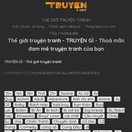
THÊ GIỚI TRUYỆN TRANH
Điều khoản sử dụng
Chính sách riêng tư
Thông báo của web
FAQ / Hướng dẫn
Thế giới truyện tranh - TRUYỆN GÌ - Thoả mãn
đam mê truyện tranh của bạn
TRUYỆN GÌ - Thế giới truyện tranh
COPYRIGHT (C) TRUYENGIHOT.VIP. ALL RIGHTS RESERVED.
15+
16+
18+
1Vs1
21+
3some
Ác nữ
Ác
Quỷ
Action
Adult
Adventure
Anh chị em
Anime
Âu
Cổ
Baby
Bách Hợp
bad boy
bạn thân
Bạo
Lực
Bdsm
Bí Ẩn
Bi kịch
bị vứt bỏ
big breast
BL/Bách
hợp
blowjobs
Boys' Love
cái chết
Cấu Huyết
Châu
Âu
che
Chiến Tranh
Chuyển Sinh
Cổ Đại
Cổ
Trang
Comedy
công sở
Cung Đấu
dl