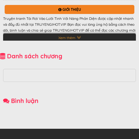
GIỚI THIỆU
Truyện tranh Tôi Rơi Vào Lưới Tình Với Nàng Phản Diện được cập nhật nhanh
và đầy đủ nhất tại TRUYENGIHOT.VIP. Bạn đọc vui lòng ủng hộ bằng cách theo
dõi, bình luận và chia sẻ giúp TRUYENGIHOT.VIP để có thể đọc các chương mới
nhất truyện Tôi Rơi Vào Lưới Tình Với Nàng Phản Diện ✦ Summary ✦ Một
Xem thêm
ngày nọ, gái nhà ta xuyên vô otome game. Zui quá hóa dồ, gái đi tán luôn idol
là phản diện :))
Danh sách chương
Bình luận