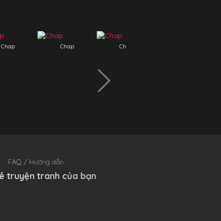
Chap
Chap
Chap
Chap
FAQ / Hướng dẫn
ê truyện tranh của bạn