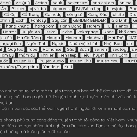
Ác nữ
Ác Quỷ
Action
Adult
Adventure
Anh chị em
Anime
í Ẩn
Bi kịch
bị vứt bỏ
big breast
BL/Bách hợp
blowjobs
Boy
Cổ Đại
Cổ Trang
Comedy
công sở
Cung Đấu
dl site
Dr
chính
Ecchi
Fantasy
Gây cấn
GENDER BENDER
Gia Đình
Gi
c
hàng khủng
hàng xóm
Hành Động
Harem
HE
Hentai
H
Horror
Huyền Ảo
Isekai
Ít che
kaka*page
Khác
khổ dâm
Lịch Sử
Ma Cà Rồng
Manga
Manhua
Manhwa
Mạt Thế
MAT
ngoại tình
Ngôn Tình
Ngược
Nhân vật chính
Nhật Bản
ntr
t
Quý tộc
rape
Romance
Sắc
Sạch
seinen
sex toy
sh
Tâm Lý
thẩm du
Thriller
Tiên Hiệp
Tiểu Thuyết
Tình Cảm
Tì
Quốc
Truyện 18+
Truyện Audio
Truyện Chữ
Truyện Màu
TRUYỆ
n không/Trọng sinh
Yandere
Yuri
ho những người hâm mộ truyện tranh, nơi bạn có thể đọc và theo dõi c
ể thưởng thức hàng nghìn bộ
Truyện tranh
trực tuyến miễn phí với chất 
 vụ bạn.
 bạn muốn đọc các thể loại truyện tranh người lớn online
manhua
,
ma
 phong phú cùng cộng đồng truyện tranh sôi động tại Việt Nam. Nhữn
ang đến cho bạn những trải nghiệm đầy cảm xúc. Bạn có thể đọc hàng
ể tận hưởng mà không tốn một xu nào.