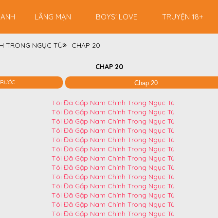
RANH
LÃNG MẠN
BOYS' LOVE
TRUYỆN 18+
NH TRONG NGỤC TÙ
CHAP 20
CHAP 20
TRƯỚC