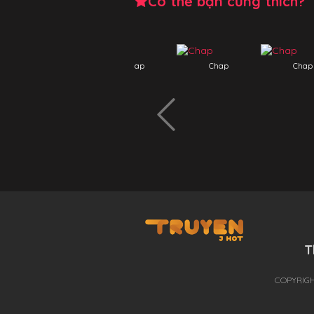
Có thể bạn cũng thích?
Chap
Chap
Chap
Chap
T
THÊ GIỚI TRUYỆN TRANH
COPYRIGH