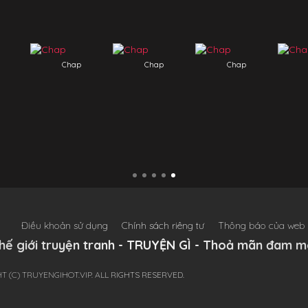
Chap
Chap
Chap
Điều khoản sử dụng
Chính sách riêng tư
Thông báo của web
hế giới truyện tranh - TRUYỆN GÌ - Thoả mãn đam m
T (C) TRUYENGIHOT.VIP. ALL RIGHTS RESERVED.