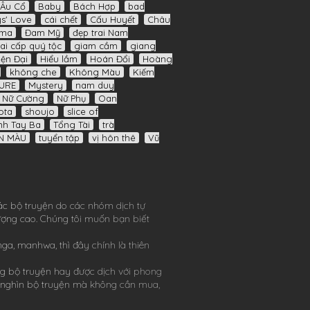
Âu Cổ
Baby
Bách Hợp
bad
s' Love
cái chết
Cấu Huyết
Châu
ama
Đam Mỹ
đẹp trai Nam
ai cấp quý tộc
giam cầm
giang
iện Đại
Hiểu lầm
Hoán Đổi
Hoàng
không che
Không Màu
Kiếm
URE
Mystery
nam duy
Nữ Cường
Nữ Phụ
Oan
ota
shoujo
slice of
nh Tay Ba
Tổng Tài
trà
N MÀU
tuyển tập
vị hôn thê
Vũ
ác bộ truyện do các nhóm dịch tự
lượng cao. Chúng tôi muốn bạn biết
nga
,
manhwa
, thì đây chính là thiên
g bộ truyện hay được dịch với phong
 nghìn bộ truyện mà không cần mua,