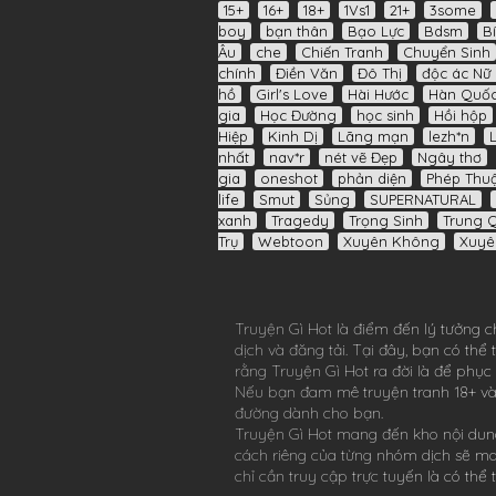
15+
16+
18+
1Vs1
21+
3some
boy
bạn thân
Bạo Lực
Bdsm
B
Âu
che
Chiến Tranh
Chuyển Sinh
chính
Điền Văn
Đô Thị
độc ác Nữ 
hồ
Girl's Love
Hài Hước
Hàn Quố
gia
Học Đường
học sinh
Hồi hộp
Hiệp
Kinh Dị
Lãng mạn
lezh*n
nhất
nav*r
nét vẽ Đẹp
Ngây thơ
gia
oneshot
phản diện
Phép Thuậ
life
Smut
Sủng
SUPERNATURAL
xanh
Tragedy
Trọng Sinh
Trung 
Trụ
Webtoon
Xuyên Không
Xuyê
Truyện Gì Hot
là điểm đến lý tưởng c
dịch và đăng tải. Tại đây, bạn có th
rằng
Truyện Gì Hot
ra đời là để phục
Nếu bạn đam mê
truyện tranh 18+
và
đường dành cho bạn.
Truyện Gì Hot
mang đến kho nội dung
cách riêng của từng nhóm dịch sẽ m
chỉ cần truy cập trực tuyến là có th