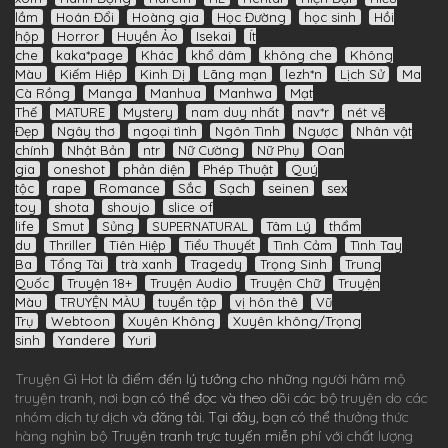
lầm
Hoán Đổi
Hoàng gia
Học Đường
học sinh
Hồi
hộp
Horror
Huyền Ảo
Isekai
Ít
che
kaka*page
Khác
khổ dâm
không che
Không
Màu
Kiếm Hiệp
Kinh Dị
Lãng mạn
lezh*n
Lịch Sử
Ma
Cà Rồng
Manga
Manhua
Manhwa
Mạt
Thế
MATURE
Mystery
nam duy nhất
nav*r
nét vẽ
Đẹp
Ngây thơ
ngoại tình
Ngôn Tình
Ngược
Nhân vật
chính
Nhật Bản
ntr
Nữ Cường
Nữ Phụ
Oan
gia
oneshot
phản diện
Phép Thuật
Quý
tộc
rape
Romance
Sắc
Sạch
seinen
sex
toy
shota
shoujo
slice of
life
Smut
Sủng
SUPERNATURAL
Tâm Lý
thẩm
du
Thriller
Tiên Hiệp
Tiểu Thuyết
Tình Cảm
Tình Tay
Ba
Tổng Tài
trà xanh
Tragedy
Trọng Sinh
Trung
Quốc
Truyện 18+
Truyện Audio
Truyện Chữ
Truyện
Màu
TRUYỆN MÀU
tuyển tập
vị hôn thê
Vũ
Trụ
Webtoon
Xuyên Không
Xuyên không/Trọng
sinh
Yandere
Yuri
Truyện Gì Hot
là điểm đến lý tưởng cho những người hâm mộ
truyện tranh, nơi bạn có thể đọc và theo dõi các bộ truyện do các
nhóm dịch tự dịch và đăng tải. Tại đây, bạn có thể thưởng thức
hàng nghìn bộ
Truyện tranh
trực tuyến miễn phí với chất lượng