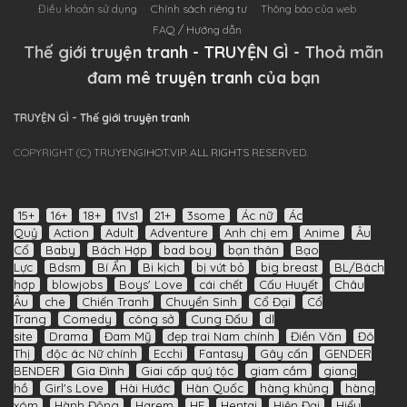
Điều khoản sử dụng
Chính sách riêng tư
Thông báo của web
FAQ / Hướng dẫn
Thế giới truyện tranh - TRUYỆN GÌ - Thoả mãn
đam mê truyện tranh của bạn
TRUYỆN GÌ - Thế giới truyện tranh
COPYRIGHT (C) TRUYENGIHOT.VIP. ALL RIGHTS RESERVED.
15+
16+
18+
1Vs1
21+
3some
Ác nữ
Ác
Quỷ
Action
Adult
Adventure
Anh chị em
Anime
Âu
Cổ
Baby
Bách Hợp
bad boy
bạn thân
Bạo
Lực
Bdsm
Bí Ẩn
Bi kịch
bị vứt bỏ
big breast
BL/Bách
hợp
blowjobs
Boys' Love
cái chết
Cấu Huyết
Châu
Âu
che
Chiến Tranh
Chuyển Sinh
Cổ Đại
Cổ
Trang
Comedy
công sở
Cung Đấu
dl
site
Drama
Đam Mỹ
đẹp trai Nam chính
Điền Văn
Đô
Thị
độc ác Nữ chính
Ecchi
Fantasy
Gây cấn
GENDER
BENDER
Gia Đình
Giai cấp quý tộc
giam cầm
giang
hồ
Girl's Love
Hài Hước
Hàn Quốc
hàng khủng
hàng
xóm
Hành Động
Harem
HE
Hentai
Hiện Đại
Hiểu