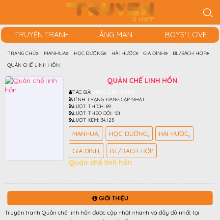
TRUYỆN TRANH
LÃNG MẠN
BOYS' LOVE
TRANG CHỦ
MANHUA
HỌC ĐƯỜNG
HÀI HƯỚC
GIA ĐÌNH
BL/BÁCH HỢP
QUẢN CHẾ LINH HỒN
QUẢN CHẾ LINH HỒN
ĐANG CẬP NHẬT!
TÁC GIẢ:
TÌNH TRẠNG:
ĐANG CẬP NHẬT
LƯỢT THÍCH:
89
LƯỢT THEO DÕI:
101
LƯỢT XEM:
34.123
MANHUA
HỌC ĐƯỜNG
HÀI HƯỚC
GIA ĐÌNH
BL/BÁCH HỢP
Quản chế linh hồn
GIỚI THIỆU
Truyện tranh Quản chế linh hồn được cập nhật nhanh và đầy đủ nhất tại