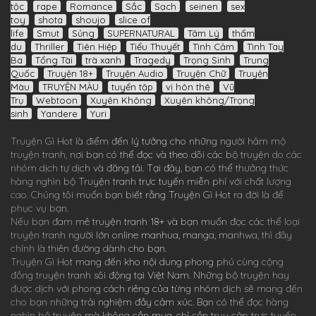
tộc
rape
Romance
Sắc
Sạch
seinen
sex
toy
shota
shoujo
slice of
life
Smut
Sủng
SUPERNATURAL
Tâm Lý
thẩm
du
Thriller
Tiên Hiệp
Tiểu Thuyết
Tình Cảm
Tình Tay
Ba
Tổng Tài
trà xanh
Tragedy
Trọng Sinh
Trung
Quốc
Truyện 18+
Truyện Audio
Truyện Chữ
Truyện
Màu
TRUYỆN MÀU
tuyển tập
vị hôn thê
Vũ
Trụ
Webtoon
Xuyên Không
Xuyên không/Trọng
sinh
Yandere
Yuri
Truyện Gì Hot
là điểm đến lý tưởng cho những người hâm mộ
truyện tranh, nơi bạn có thể đọc và theo dõi các bộ truyện do các
nhóm dịch tự dịch và đăng tải. Tại đây, bạn có thể thưởng thức
hàng nghìn bộ
Truyện tranh
trực tuyến miễn phí với chất lượng
cao. Chúng tôi muốn bạn biết rằng
Truyện Gì Hot
ra đời là để
phục vụ bạn.
Nếu bạn đam mê
truyện tranh 18+
và bạn muốn đọc các thể loại
truyện tranh người lớn online
manhua
,
manga
,
manhwa
, thì đây
chính là thiên đường dành cho bạn.
Truyện Gì Hot
mang đến kho nội dung phong phú cùng cộng
đồng truyện tranh sôi động tại Việt Nam. Những bộ truyện hay
được dịch với phong cách riêng của từng nhóm dịch sẽ mang đến
cho bạn những trải nghiệm đầy cảm xúc. Bạn có thể đọc hàng
nghìn bộ truyện mà không cần mua, chỉ cần truy cập trực tuyến