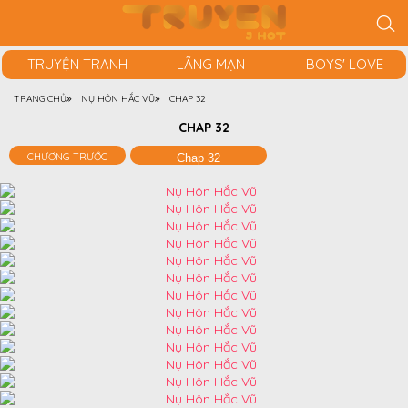
TRUYỆN TRANH
LÃNG MẠN
BOYS' LOVE
TRANG CHỦ
NỤ HÔN HẮC VŨ
CHAP 32
CHAP 32
CHƯƠNG TRƯỚC