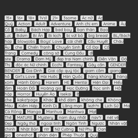
15+
16+
18+
1Vs1
21+
3some
Ác nữ
Ác
Quỷ
Action
Adult
Adventure
Anh chị em
Anime
Âu
Cổ
Baby
Bách Hợp
bad boy
bạn thân
Bạo
Lực
Bdsm
Bí Ẩn
Bi kịch
bị vứt bỏ
big breast
BL/Bách
hợp
blowjobs
Boys' Love
cái chết
Cấu Huyết
Châu
Âu
che
Chiến Tranh
Chuyển Sinh
Cổ Đại
Cổ
Trang
Comedy
công sở
Cung Đấu
dl
site
Drama
Đam Mỹ
đẹp trai Nam chính
Điền Văn
Đô
Thị
độc ác Nữ chính
Ecchi
Fantasy
Gây cấn
GENDER
BENDER
Gia Đình
Giai cấp quý tộc
giam cầm
giang
hồ
Girl's Love
Hài Hước
Hàn Quốc
hàng khủng
hàng
xóm
Hành Động
Harem
HE
Hentai
Hiện Đại
Hiểu
lầm
Hoán Đổi
Hoàng gia
Học Đường
học sinh
Hồi
hộp
Horror
Huyền Ảo
Isekai
Ít
che
kaka*page
Khác
khổ dâm
không che
Không
Màu
Kiếm Hiệp
Kinh Dị
Lãng mạn
lezh*n
Lịch Sử
Ma
Cà Rồng
Manga
Manhua
Manhwa
Mạt
Thế
MATURE
Mystery
nam duy nhất
nav*r
nét vẽ
Đẹp
Ngây thơ
ngoại tình
Ngôn Tình
Ngược
Nhân vật
chính
Nhật Bản
ntr
Nữ Cường
Nữ Phụ
Oan
gia
oneshot
phản diện
Phép Thuật
Quý