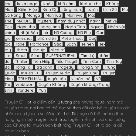
che
kaka*page
Khác
khổ dâm
không che
Không
Màu
Kiếm Hiệp
Kinh Dị
Lãng mạn
lezh*n
Lịch Sử
Ma
Cà Rồng
Manga
Manhua
Manhwa
Mạt
Thế
MATURE
Mystery
nam duy nhất
nav*r
nét vẽ
Đẹp
Ngây thơ
ngoại tình
Ngôn Tình
Ngược
Nhân vật
chính
Nhật Bản
ntr
Nữ Cường
Nữ Phụ
Oan
gia
oneshot
phản diện
Phép Thuật
Quý
tộc
rape
Romance
Sắc
Sạch
seinen
sex
toy
shota
shoujo
slice of
life
Smut
Sủng
SUPERNATURAL
Tâm Lý
thẩm
du
Thriller
Tiên Hiệp
Tiểu Thuyết
Tình Cảm
Tình Tay
Ba
Tổng Tài
trà xanh
Tragedy
Trọng Sinh
Trung
Quốc
Truyện 18+
Truyện Audio
Truyện Chữ
Truyện
Màu
TRUYỆN MÀU
tuyển tập
vị hôn thê
Vũ
Trụ
Webtoon
Xuyên Không
Xuyên không/Trọng
sinh
Yandere
Yuri
Truyện Gì Hot
là điểm đến lý tưởng cho những người hâm mộ
truyện tranh, nơi bạn có thể đọc và theo dõi các bộ truyện do các
nhóm dịch tự dịch và đăng tải. Tại đây, bạn có thể thưởng thức
hàng nghìn bộ
Truyện tranh
trực tuyến miễn phí với chất lượng
cao. Chúng tôi muốn bạn biết rằng
Truyện Gì Hot
ra đời là để
phục vụ bạn.