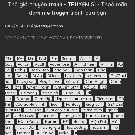
Thế giới truyện tranh - TRUYỆN GÌ - Thoả mãn
đam mê truyện tranh của bạn
TRUYỆN GÌ - Thế giới truyện tranh
COPYRIGHT (C) TRUYENGIHOT.VIP. ALL RIGHTS RESERVED.
15+
16+
18+
1Vs1
21+
3some
Ác nữ
Ác
Quỷ
Action
Adult
Adventure
Anh chị em
Anime
Âu
Cổ
Baby
Bách Hợp
bad boy
bạn thân
Bạo
Lực
Bdsm
Bí Ẩn
Bi kịch
bị vứt bỏ
big breast
BL/Bách
hợp
blowjobs
Boys' Love
cái chết
Cấu Huyết
Châu
Âu
che
Chiến Tranh
Chuyển Sinh
Cổ Đại
Cổ
Trang
Comedy
công sở
Cung Đấu
dl
site
Drama
Đam Mỹ
đẹp trai Nam chính
Điền Văn
Đô
Thị
độc ác Nữ chính
Ecchi
Fantasy
Gây cấn
GENDER
BENDER
Gia Đình
Giai cấp quý tộc
giam cầm
giang
hồ
Girl's Love
Hài Hước
Hàn Quốc
hàng khủng
hàng
xóm
Hành Động
Harem
HE
Hentai
Hiện Đại
Hiểu
lầm
Hoán Đổi
Hoàng gia
Học Đường
học sinh
Hồi
hộp
Horror
Huyền Ảo
Isekai
Ít