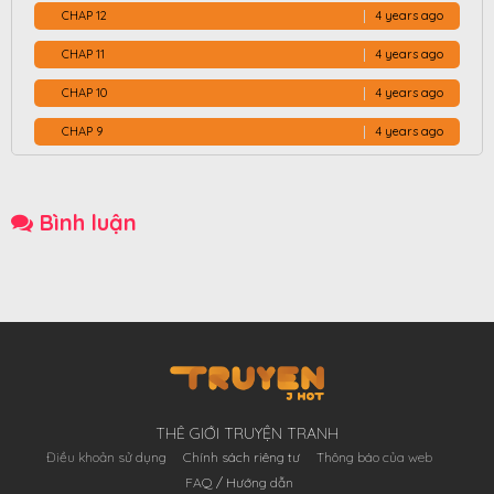
CHAP 12
4 years ago
CHAP 11
4 years ago
CHAP 10
4 years ago
CHAP 9
4 years ago
CHAP 8
4 years ago
CHAP 7
4 years ago
Bình luận
CHAP 6
4 years ago
CHAP 5
4 years ago
CHAP 4
4 years ago
CHAP 3
4 years ago
CHAP 2
4 years ago
THÊ GIỚI TRUYỆN TRANH
Điều khoản sử dụng
Chính sách riêng tư
Thông báo của web
FAQ / Hướng dẫn