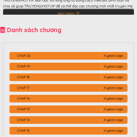
TRUYENGIHOT.VIP. Bạn đọc vui lòng ủng hộ bằng cách theo dõi, bình luận và
chia sẻ giúp TRUYENGIHOT.VIP để có thể đọc các chương mới nhất truyện Mẹ
Ơi, Con Xin Lỗi Đang cập nhật
Xem thêm
Danh sách chương
CHAP 20
4 years ago
CHAP 19
4 years ago
CHAP 18
4 years ago
CHAP 17
4 years ago
CHAP 16
4 years ago
CHAP 15
4 years ago
CHAP 14
4 years ago
CHAP 13
4 years ago