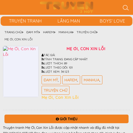
TRUYỆN TRANH
LÃNG MẠN
BOYS' LOVE
TRANG CHỦ
ĐAM MỸ
HAREM
MANHUA
TRUYỆN CHỮ
MẸ ƠI, CON XIN LỖI
MẸ ƠI, CON XIN LỖI
TÁC GIẢ:
TÌNH TRẠNG:
ĐANG CẬP NHẬT
LƯỢT THÍCH:
89
LƯỢT THEO DÕI:
101
LƯỢT XEM:
34.123
ĐAM MỸ
HAREM
MANHUA
TRUYỆN CHỮ
Mẹ Ơi, Con Xin Lỗi
GIỚI THIỆU
Truyện tranh Mẹ Ơi, Con Xin Lỗi được cập nhật nhanh và đầy đủ nhất tại