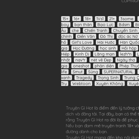
COPYRIGH
15+
16+
18+
1Vs1
21+
3some
boy
bạn thân
Bạo Lực
Bdsm
B
Âu
che
Chiến Tranh
Chuyển Sinh
chính
Điền Văn
Đô Thị
độc ác Nữ 
hồ
Girl's Love
Hài Hước
Hàn Quố
gia
Học Đường
học sinh
Hồi hộp
Hiệp
Kinh Dị
Lãng mạn
lezh*n
nhất
nav*r
nét vẽ Đẹp
Ngây thơ
gia
oneshot
phản diện
Phép Thuậ
life
Smut
Sủng
SUPERNATURAL
xanh
Tragedy
Trọng Sinh
Trung 
Trụ
Webtoon
Xuyên Không
Xuyê
Truyện Gì Hot
là điểm đến lý tưởng c
dịch và đăng tải. Tại đây, bạn có th
rằng
Truyện Gì Hot
ra đời là để phục
Nếu bạn đam mê
truyện tranh 18+
và
đường dành cho bạn.
Truyện Gì Hot
mang đến kho nội dung