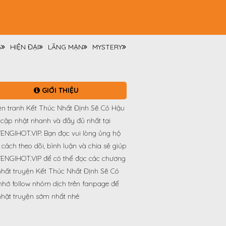
G
HIỆN ĐẠI
LÃNG MẠN
MYSTERY
GIỚI THIỆU
ện tranh Kết Thúc Nhất Định Sẽ Có Hậu
cập nhật nhanh và đầy đủ nhất tại
ENGIHOT.VIP. Bạn đọc vui lòng ủng hộ
cách theo dõi, bình luận và chia sẻ giúp
ENGIHOT.VIP để có thể đọc các chương
hất truyện Kết Thúc Nhất Định Sẽ Có
hớ follow nhóm dịch trên fanpage để
nhật truyện sớm nhất nhé