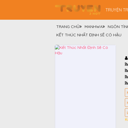
TRUYỆN T
TRANG CHỦ
MANHWA
NGÔN TÌN
KẾT THÚC NHẤT ĐỊNH SẼ CÓ HẬU
K