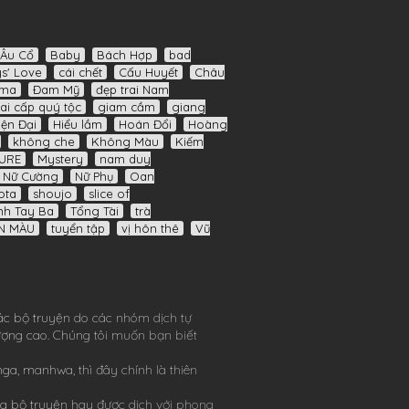
Âu Cổ
Baby
Bách Hợp
bad
s' Love
cái chết
Cấu Huyết
Châu
ama
Đam Mỹ
đẹp trai Nam
ai cấp quý tộc
giam cầm
giang
iện Đại
Hiểu lầm
Hoán Đổi
Hoàng
không che
Không Màu
Kiếm
URE
Mystery
nam duy
Nữ Cường
Nữ Phụ
Oan
ota
shoujo
slice of
nh Tay Ba
Tổng Tài
trà
N MÀU
tuyển tập
vị hôn thê
Vũ
ác bộ truyện do các nhóm dịch tự
lượng cao. Chúng tôi muốn bạn biết
nga
,
manhwa
, thì đây chính là thiên
g bộ truyện hay được dịch với phong