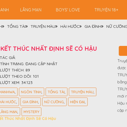
RANH
LÃNG MẠN
BOYS' LOVE
TRUYỆN 18+
H
TỔNG TÀI
TRUYỆN MÀU
HÀI HƯỚC
GIA ĐÌNH
NỮ CƯỜN
KẾT THÚC NHẤT ĐỊNH SẼ CÓ HẬU
TÁC GIẢ:
Truy
TÌNH TRẠNG:
ĐANG CẬP NHẬT
được 
LƯỢT THÍCH:
89
TRUY
LƯỢT THEO DÕI:
101
bằng 
LƯỢT XEM:
34.123
TRUY
MANHWA
NGÔN TÌNH
TỔNG TÀI
TRUYỆN MÀU
mới n
HÀI HƯỚC
GIA ĐÌNH
NỮ CƯỜNG
HIỆN ĐẠI
Hậu n
cập 
LÃNG MẠN
MYSTERY
ết Thúc Nhất Định Sẽ Có Hậu