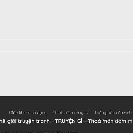
Điều khoản sử dụng
Chính sách riêng tư
Thông báo của web
hế giới truyện tranh - TRUYỆN GÌ - Thoả mãn đam m