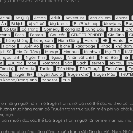
T (C) TRUYENGIHOT.VIP. ALL RIGHTS RESERVED.
Ác nữ
Ác Quỷ
Action
Adult
Adventure
Anh chị em
Anime
í Ẩn
Bi kịch
bị vứt bỏ
big breast
BL/Bách hợp
blowjobs
Boy
Cổ Đại
Cổ Trang
Comedy
công sở
Cung Đấu
dl site
Dr
chính
Ecchi
Fantasy
Gây cấn
GENDER BENDER
Gia Đình
Gi
c
hàng khủng
hàng xóm
Hành Động
Harem
HE
Hentai
H
Horror
Huyền Ảo
Isekai
Ít che
kaka*page
Khác
khổ dâm
Lịch Sử
Ma Cà Rồng
Manga
Manhua
Manhwa
Mạt Thế
MAT
ngoại tình
Ngôn Tình
Ngược
Nhân vật chính
Nhật Bản
ntr
t
Quý tộc
rape
Romance
Sắc
Sạch
seinen
sex toy
sh
Tâm Lý
thẩm du
Thriller
Tiên Hiệp
Tiểu Thuyết
Tình Cảm
Tì
Quốc
Truyện 18+
Truyện Audio
Truyện Chữ
Truyện Màu
TRUYỆ
n không/Trọng sinh
Yandere
Yuri
ho những người hâm mộ truyện tranh, nơi bạn có thể đọc và theo dõi c
ể thưởng thức hàng nghìn bộ
Truyện tranh
trực tuyến miễn phí với chất 
 vụ bạn.
 bạn muốn đọc các thể loại truyện tranh người lớn online
manhua
,
ma
 phong phú cùng cộng đồng truyện tranh sôi động tại Việt Nam. Nhữn