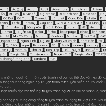
Ác nữ
Ác Quỷ
Action
Adult
Adventure
Anh chị em
Anime
í Ẩn
Bi kịch
bị vứt bỏ
big breast
BL/Bách hợp
blowjobs
Boy
Cổ Đại
Cổ Trang
Comedy
công sở
Cung Đấu
dl site
Dr
chính
Ecchi
Fantasy
Gây cấn
GENDER BENDER
Gia Đình
Gi
c
hàng khủng
hàng xóm
Hành Động
Harem
HE
Hentai
H
Horror
Huyền Ảo
Isekai
Ít che
kaka*page
Khác
khổ dâm
Lịch Sử
Ma Cà Rồng
Manga
Manhua
Manhwa
Mạt Thế
MAT
ngoại tình
Ngôn Tình
Ngược
Nhân vật chính
Nhật Bản
ntr
t
Quý tộc
rape
Romance
Sắc
Sạch
seinen
sex toy
sh
Tâm Lý
thẩm du
Thriller
Tiên Hiệp
Tiểu Thuyết
Tình Cảm
Tì
Quốc
Truyện 18+
Truyện Audio
Truyện Chữ
Truyện Màu
TRUYỆ
n không/Trọng sinh
Yandere
Yuri
ho những người hâm mộ truyện tranh, nơi bạn có thể đọc và theo dõi c
ể thưởng thức hàng nghìn bộ
Truyện tranh
trực tuyến miễn phí với chất 
 vụ bạn.
 bạn muốn đọc các thể loại truyện tranh người lớn online
manhua
,
ma
 phong phú cùng cộng đồng truyện tranh sôi động tại Việt Nam. Nhữn
ang đến cho bạn những trải nghiệm đầy cảm xúc. Bạn có thể đọc hàng