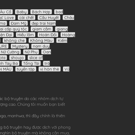
Âu Cổ
Baby
Bách Hợp
bad
s' Love
cái chết
Cấu Huyết
Châu
ama
Đam Mỹ
đẹp trai Nam
ai cấp quý tộc
giam cầm
giang
iện Đại
Hiểu lầm
Hoán Đổi
Hoàng
không che
Không Màu
Kiếm
URE
Mystery
nam duy
Nữ Cường
Nữ Phụ
Oan
ota
shoujo
slice of
nh Tay Ba
Tổng Tài
trà
N MÀU
tuyển tập
vị hôn thê
Vũ
ác bộ truyện do các nhóm dịch tự
lượng cao. Chúng tôi muốn bạn biết
nga
,
manhwa
, thì đây chính là thiên
g bộ truyện hay được dịch với phong
 nghìn bộ truyện mà không cần mua,