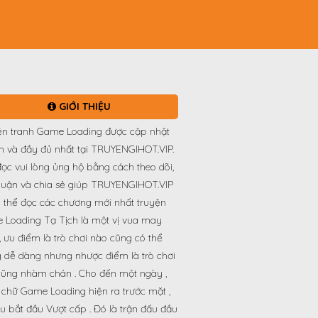
GIỚI THIỆU
ện tranh Game Loading được cập nhật
h và đầy đủ nhất tại TRUYENGIHOT.VIP.
ọc vui lòng ủng hộ bằng cách theo dõi,
luận và chia sẻ giúp TRUYENGIHOT.VIP
 thể đọc các chương mới nhất truyện
 Loading Tạ Tịch là một vị vua may
 ưu điểm là trò chơi nào cũng có thể
 dễ dàng nhưng nhược điểm là trò chơi
cũng nhàm chán . Cho đến một ngày ,
chữ Game Loading hiện ra trước mặt ,
u bắt đầu Vượt cấp . Đó là trận đấu đầu