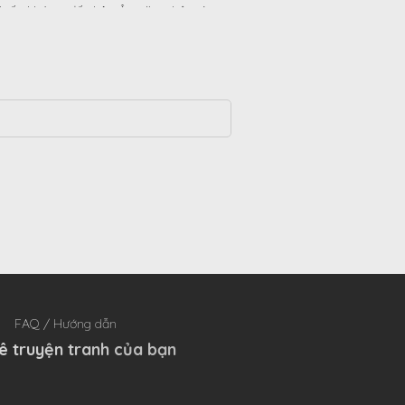
khiến Hoàng đế châu Âu gặp phải nút
cổ chai. Tên trò chơi-tình yêu trái hoặc
. Hoàng tử ma cà rồng mời cậu đến một
iệc, đi hay không? Tạ Tịch: Không đi.
 một mũi tên đã xuyên qua trái tim cậu,
 tử ma cà rồng không thể yêu cầu nó,
i cậu đến sự sống. Sau khi đọc các tập
Tạ Tịch đã thay đổi lựa chọn của mình: Đi.
 người quản gia của cậu đã chặt đầu
ì tình yêu và lòng thù hận. Tạ Tịch:? ? ?
FAQ / Hướng dẫn
ê truyện tranh của bạn