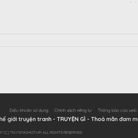
tiên 
thắt 
phải
bữa t
Bang,
hoàng
và gử
tin, 
Bang,
bạn v
Điều khoản sử dụng
Chính sách riêng tư
Thông báo của web
hế giới truyện tranh - TRUYỆN GÌ - Thoả mãn đam m
T (C) TRUYENGIHOT.VIP. ALL RIGHTS RESERVED.