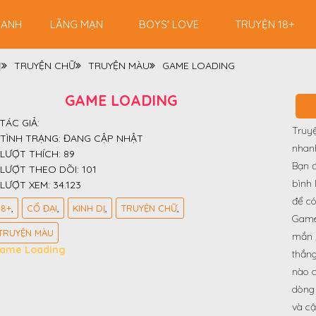
RANH
LÃNG MẠN
BOYS' LOVE
TRUYỆN 18+
Ị
TRUYỆN CHỮ
TRUYỆN MÀU
GAME LOADING
GAME LOADING
TÁC GIẢ:
Truy
TÌNH TRẠNG:
ĐANG CẬP NHẬT
nhan
LƯỢT THÍCH:
89
Bạn đ
LƯỢT THEO DÕI:
101
bình 
LƯỢT XEM:
34.123
để có
18+
CỔ ĐẠI
KINH DỊ
TRUYỆN CHỮ
Game
TRUYỆN MÀU
mắn ,
ame Loading
thắng
nào 
dòng 
và cậ