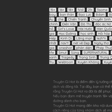
15+
16+
18+
1Vs1
21+
3some
boy
bạn thân
Bạo Lực
Bdsm
B
Âu
che
Chiến Tranh
Chuyển Sinh
chính
Điền Văn
Đô Thị
độc ác Nữ 
hồ
Girl's Love
Hài Hước
Hàn Quố
gia
Học Đường
học sinh
Hồi hộp
Hiệp
Kinh Dị
Lãng mạn
lezh*n
nhất
nav*r
nét vẽ Đẹp
Ngây thơ
gia
oneshot
phản diện
Phép Thuậ
life
Smut
Sủng
SUPERNATURAL
xanh
Tragedy
Trọng Sinh
Trung 
Trụ
Webtoon
Xuyên Không
Xuyê
Truyện Gì Hot
là điểm đến lý tưởng c
dịch và đăng tải. Tại đây, bạn có th
rằng
Truyện Gì Hot
ra đời là để phục
Nếu bạn đam mê
truyện tranh 18+
và
đường dành cho bạn.
Truyện Gì Hot
mang đến kho nội dung
cách riêng của từng nhóm dịch sẽ m