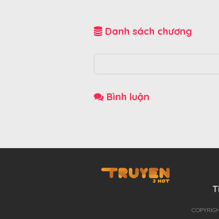
Danh sách chương
Bình luận
T
THÊ GIỚI TRUYỆN TRANH
COPYRIGH