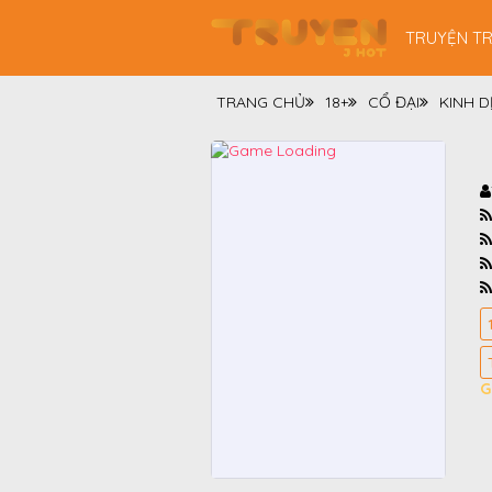
TRUYỆN T
TRANG CHỦ
18+
CỔ ĐẠI
KINH D
G