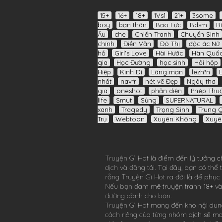
15+
16+
18+
1Vs1
21+
3some
boy
bạn thân
Bạo Lực
Bdsm
B
Âu
che
Chiến Tranh
Chuyển Sinh
chính
Điền Văn
Đô Thị
độc ác Nữ 
hồ
Girl's Love
Hài Hước
Hàn Quố
gia
Học Đường
học sinh
Hồi hộp
Hiệp
Kinh Dị
Lãng mạn
lezh*n
nhất
nav*r
nét vẽ Đẹp
Ngây thơ
gia
oneshot
phản diện
Phép Thuậ
life
Smut
Sủng
SUPERNATURAL
xanh
Tragedy
Trọng Sinh
Trung 
Trụ
Webtoon
Xuyên Không
Xuyê
Truyện Gì Hot
là điểm đến lý tưởng c
dịch và đăng tải. Tại đây, bạn có th
rằng
Truyện Gì Hot
ra đời là để phục
Nếu bạn đam mê
truyện tranh 18+
và
đường dành cho bạn.
Truyện Gì Hot
mang đến kho nội dung
cách riêng của từng nhóm dịch sẽ m