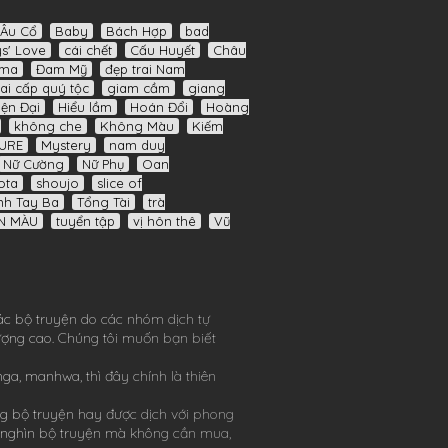
Âu Cổ
Baby
Bách Hợp
bad
s' Love
cái chết
Cấu Huyết
Châu
ama
Đam Mỹ
đẹp trai Nam
ai cấp quý tộc
giam cầm
giang
iện Đại
Hiểu lầm
Hoán Đổi
Hoàng
không che
Không Màu
Kiếm
URE
Mystery
nam duy
Nữ Cường
Nữ Phụ
Oan
ota
shoujo
slice of
nh Tay Ba
Tổng Tài
trà
N MÀU
tuyển tập
vị hôn thê
Vũ
ác bộ truyện do các nhóm dịch tự
lượng cao. Chúng tôi muốn bạn biết
nga
,
manhwa
, thì đây chính là thiên
g bộ truyện hay được dịch với phong
 nghìn bộ truyện mà không cần mua,