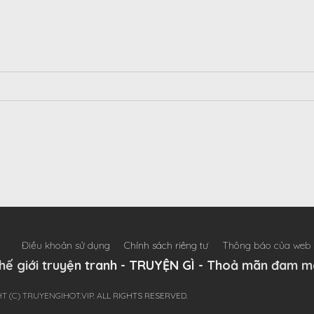
Điều khoản sử dụng
Chính sách riêng tư
Thông báo của web
hế giới truyện tranh - TRUYỆN GÌ - Thoả mãn đam m
T (C) TRUYENGIHOT.VIP. ALL RIGHTS RESERVED.