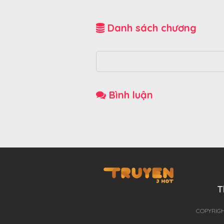
Danh sách chương
Bình luận
T
THÊ GIỚI TRUYỆN TRANH
COPYRIGH