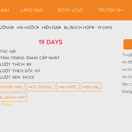
RANH
LÃNG MẠN
BOYS' LOVE
TRUYỆN 18+
ĐƯỜNG
HÀI HƯỚC
HIỆN ĐẠI
BL/BÁCH HỢP
19 DAYS
19 DAYS
TÁC GIẢ:
Truy
TÌNH TRẠNG:
ĐANG CẬP NHẬT
và đầ
LƯỢT THÍCH:
89
vui l
LƯỢT THEO DÕI:
101
và ch
LƯỢT XEM:
34.123
đọc c
TRUYỆN MÀU
HỌC ĐƯỜNG
HÀI HƯỚC
HIỆN ĐẠI
Đang
BL/BÁCH HỢP
9 Days