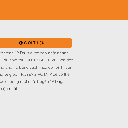
GIỚI THIỆU
ện tranh 19 Days được cập nhật nhanh
y đủ nhất tại TRUYENGIHOT.VIP. Bạn đọc
òng ủng hộ bằng cách theo dõi, bình luận
ia sẻ giúp TRUYENGIHOT.VIP để có thể
ác chương mới nhất truyện 19 Days
 cập nhật