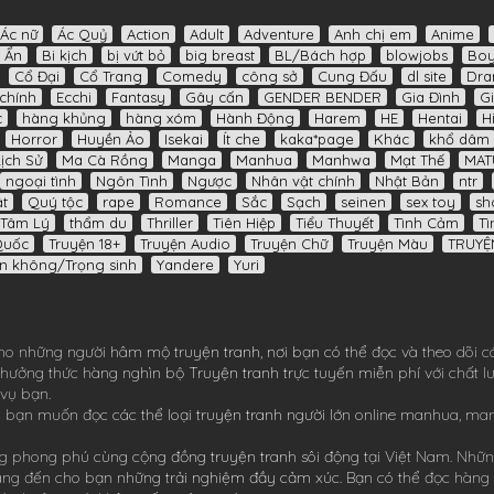
Ác nữ
Ác Quỷ
Action
Adult
Adventure
Anh chị em
Anime
í Ẩn
Bi kịch
bị vứt bỏ
big breast
BL/Bách hợp
blowjobs
Boy
Cổ Đại
Cổ Trang
Comedy
công sở
Cung Đấu
dl site
Dr
chính
Ecchi
Fantasy
Gây cấn
GENDER BENDER
Gia Đình
Gi
c
hàng khủng
hàng xóm
Hành Động
Harem
HE
Hentai
H
Horror
Huyền Ảo
Isekai
Ít che
kaka*page
Khác
khổ dâm
Lịch Sử
Ma Cà Rồng
Manga
Manhua
Manhwa
Mạt Thế
MAT
ngoại tình
Ngôn Tình
Ngược
Nhân vật chính
Nhật Bản
ntr
t
Quý tộc
rape
Romance
Sắc
Sạch
seinen
sex toy
sh
Tâm Lý
thẩm du
Thriller
Tiên Hiệp
Tiểu Thuyết
Tình Cảm
Tì
Quốc
Truyện 18+
Truyện Audio
Truyện Chữ
Truyện Màu
TRUYỆ
n không/Trọng sinh
Yandere
Yuri
ho những người hâm mộ truyện tranh, nơi bạn có thể đọc và theo dõi c
ể thưởng thức hàng nghìn bộ
Truyện tranh
trực tuyến miễn phí với chất 
 vụ bạn.
 bạn muốn đọc các thể loại truyện tranh người lớn online
manhua
,
ma
 phong phú cùng cộng đồng truyện tranh sôi động tại Việt Nam. Nhữn
ang đến cho bạn những trải nghiệm đầy cảm xúc. Bạn có thể đọc hàng