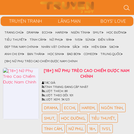
TRUYỆN TRANH
LÃNG MẠN
BOYS' LOVE
TRANG CHỦ
DRAMA
ECCHI
HAREM
NGÔN TÌNH
SMUT
HỌC ĐƯỜNG
TIỂU THUYẾT
TÌNH CẢM
NỮ PHỤ
18+
1VS1
SỦNG
ĐIỀN VĂN
ĐẸP TRAI NAM CHÍNH
NHÂN VẬT CHÍNH
SẮC
HE
HIỆN ĐẠI
SẠCH
ANH CHỊ EM
BẠN THÂN
HỌC SINH
BAD BOY
COMEDY
TRUNG QUỐC
[18+] NỮ PHỤ TRÈO CAO CHIẾM ĐƯỢC NAM CHÍNH
[18+] NỮ PHỤ TRÈO CAO CHIẾM ĐƯỢC NAM
CHÍNH
TÁC GIẢ:
TÌNH TRẠNG:
ĐANG CẬP NHẬT
LƯỢT THÍCH:
89
LƯỢT THEO DÕI:
101
LƯỢT XEM:
34.123
DRAMA
ECCHI
HAREM
NGÔN TÌNH
SMUT
HỌC ĐƯỜNG
TIỂU THUYẾT
TÌNH CẢM
NỮ PHỤ
18+
1VS1