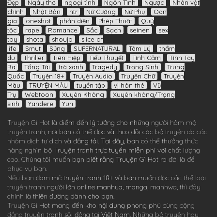
Đẹp
Ngây thơ
ngoại tình
Ngôn Tình
Ngược
Nhân vật
chính
Nhật Bản
ntr
Nữ Cường
Nữ Phụ
Oan
gia
oneshot
phản diện
Phép Thuật
Quý
tộc
rape
Romance
Sắc
Sạch
seinen
sex
toy
shota
shoujo
slice of
life
Smut
Sủng
SUPERNATURAL
Tâm Lý
thẩm
du
Thriller
Tiên Hiệp
Tiểu Thuyết
Tình Cảm
Tình Tay
Ba
Tổng Tài
trà xanh
Tragedy
Trọng Sinh
Trung
Quốc
Truyện 18+
Truyện Audio
Truyện Chữ
Truyện
Màu
TRUYỆN MÀU
tuyển tập
vị hôn thê
Vũ
Trụ
Webtoon
Xuyên Không
Xuyên không/Trọng
sinh
Yandere
Yuri
Truyện Gì Hot
là điểm đến lý tưởng cho những người hâm mộ
truyện tranh, nơi bạn có thể đọc và theo dõi các bộ truyện do các
nhóm dịch tự dịch và đăng tải. Tại đây, bạn có thể thưởng thức
hàng nghìn bộ
Truyện tranh
trực tuyến miễn phí với chất lượng
cao. Chúng tôi muốn bạn biết rằng
Truyện Gì Hot
ra đời là để
phục vụ bạn.
Nếu bạn đam mê
truyện tranh 18+
và bạn muốn đọc các thể loại
truyện tranh người lớn online
manhua
,
manga
,
manhwa
, thì đây
chính là thiên đường dành cho bạn.
Truyện Gì Hot
mang đến kho nội dung phong phú cùng cộng
đồng truyện tranh sôi động tại Việt Nam. Những bộ truyện hay