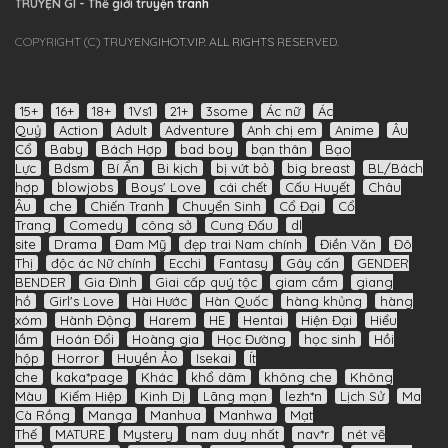
TRUYỆN GÌ - Thế giới truyện tranh
COPYRIGHT (C) TRUYENGIHOT.VIP. ALL RIGHTS RESERVED.
15+
16+
18+
1Vs1
21+
3some
Ác nữ
Ác
Quỷ
Action
Adult
Adventure
Anh chị em
Anime
Âu
Cổ
Baby
Bách Hợp
bad boy
bạn thân
Bạo
Lực
Bdsm
Bí Ẩn
Bi kịch
bị vứt bỏ
big breast
BL/Bách
hợp
blowjobs
Boys' Love
cái chết
Cấu Huyết
Châu
Âu
che
Chiến Tranh
Chuyển Sinh
Cổ Đại
Cổ
Trang
Comedy
công sở
Cung Đấu
dl
site
Drama
Đam Mỹ
đẹp trai Nam chính
Điền Văn
Đô
Thị
độc ác Nữ chính
Ecchi
Fantasy
Gây cấn
GENDER
BENDER
Gia Đình
Giai cấp quý tộc
giam cầm
giang
hồ
Girl's Love
Hài Hước
Hàn Quốc
hàng khủng
hàng
xóm
Hành Động
Harem
HE
Hentai
Hiện Đại
Hiểu
lầm
Hoán Đổi
Hoàng gia
Học Đường
học sinh
Hồi
hộp
Horror
Huyền Ảo
Isekai
Ít
che
kaka*page
Khác
khổ dâm
không che
Không
Màu
Kiếm Hiệp
Kinh Dị
Lãng mạn
lezh*n
Lịch Sử
Ma
Cà Rồng
Manga
Manhua
Manhwa
Mạt
Thế
MATURE
Mystery
nam duy nhất
nav*r
nét vẽ