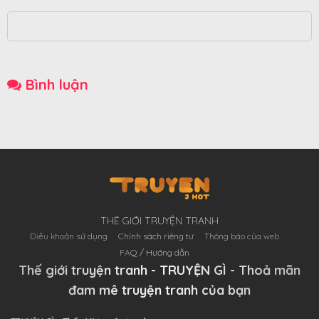
bại lộ, bị mất hết mặt mũi nên chỉ có thể kẹp chặt đuôi làm người như chuột
chạy qua đường.Sau khi tốt nghiệp cấp ba, Mộc Trạch Tây chán nản biến mất
trước mặt mọi người, hoàn toàn không có tin tức. Xem thêm
Bình luận
THÊ GIỚI TRUYỆN TRANH
Điều khoản sử dụng
Chính sách riêng tư
Thông báo của web
FAQ / Hướng dẫn
Thế giới truyện tranh - TRUYỆN GÌ - Thoả mãn
đam mê truyện tranh của bạn